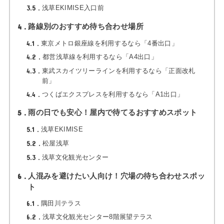
3.5
浅草EKIMISE入口前
4
路線別のおすすめ待ち合わせ場所
4.1
東京メトロ銀座線を利用するなら「4番出口」
4.2
都営浅草線を利用するなら「A4出口」
4.3
東武スカイツリーラインを利用するなら「正面改札
前」
4.4
つくばエクスプレスを利用するなら「A1出口」
5
雨の日でも安心！屋内で待てるおすすめスポット
5.1
浅草EKIMISE
5.2
松屋浅草
5.3
浅草文化観光センター
6
人混みを避けたい人向け！穴場の待ち合わせスポッ
ト
6.1
隅田川テラス
6.2
浅草文化観光センター8階展望テラス