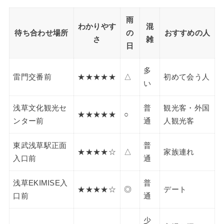
雨
わかりやす
混
待ち合わせ場所
の
おすすめの人
さ
雑
日
多
雷門交番前
★★★★★
△
初めて会う人
い
浅草文化観光セ
普
観光客・外国
★★★★★
○
ンター前
通
人観光客
東武浅草駅正面
普
★★★★☆
△
家族連れ
入口前
通
浅草EKIMISE入
普
★★★★☆
◎
デート
口前
通
少