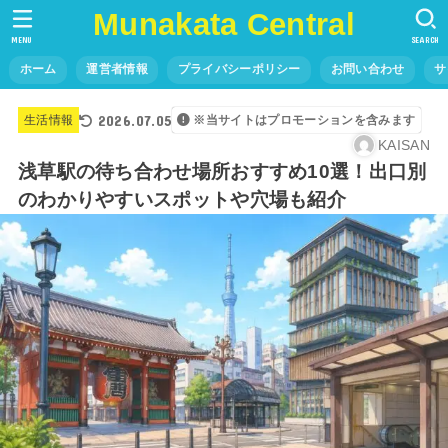
Munakata Central
MENU
SEARCH
ホーム
運営者情報
プライバシーポリシー
お問い合わせ
サ
2026.07.05
生活情報
※当サイトはプロモーションを含みます
KAISAN
浅草駅の待ち合わせ場所おすすめ10選！出口別
のわかりやすいスポットや穴場も紹介