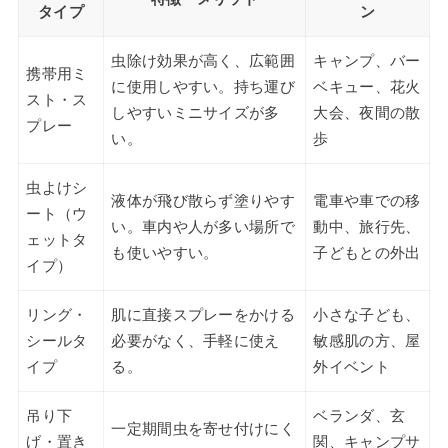
タイプ
ン
虫除け効果が高く、広範囲
キャンプ、バー
携帯用ミ
に使用しやすい。持ち運び
ベキュー、花火
スト・ス
しやすいミニサイズが多
大会、夜間の散
プレー
い。
歩
虫よけシ
液体が飛び散らず塗りやす
電車や車での移
ート（ウ
い。車内や人が多い場所で
動中、旅行先、
ェットタ
も使いやすい。
子どもとの外出
イプ）
リング・
肌に直接スプレーをかける
小さな子ども、
シールタ
必要がなく、手軽に使え
敏感肌の方、屋
イプ
る。
外イベント
吊り下
ベランダ、玄
一定期間虫を寄せ付けにく
げ・置き
関、キャンプサ