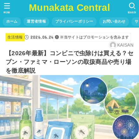
Munakata Central
MENU
SEARCH
ホーム
運営者情報
プライバシーポリシー
お問い合わせ
サ
2026.06.24
生活情報
※当サイトはプロモーションを含みます
KAISAN
【2026年最新】コンビニで虫除けは買える？セ
ブン・ファミマ・ローソンの取扱商品や売り場
を徹底解説