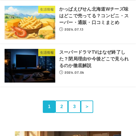
かっぱえびせん北海道Wチーズ味
生活情報
はどこで売ってる？コンビニ・ス
ーパー・通販・口コミまとめ
2026.07.13
スーパードラマTVはなぜ終了し
生活情報
た？閉局理由や今後どこで見られ
るのか徹底解説
2026.07.06
1
2
3
＞