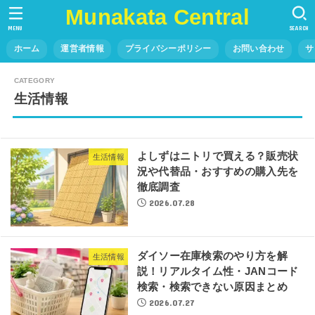
Munakata Central
MENU
SEARCH
ホーム
運営者情報
プライバシーポリシー
お問い合わせ
サ
生活情報
よしずはニトリで買える？販売状
生活情報
況や代替品・おすすめの購入先を
徹底調査
2026.07.28
ダイソー在庫検索のやり方を解
生活情報
説！リアルタイム性・JANコード
検索・検索できない原因まとめ
2026.07.27