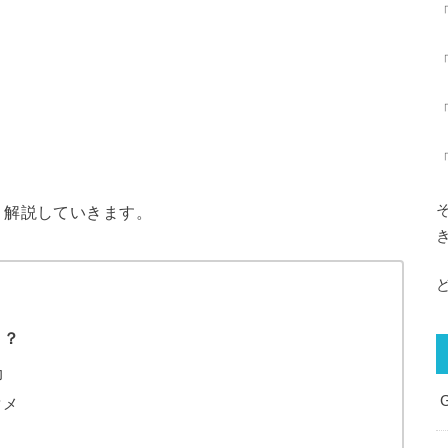
く解説していきます。
ト？
力
タメ