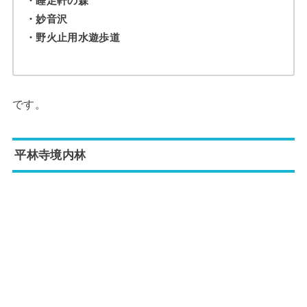
・睡足軒の森
・妙音沢
・野火止用水遊歩道
です。
平林寺境内林