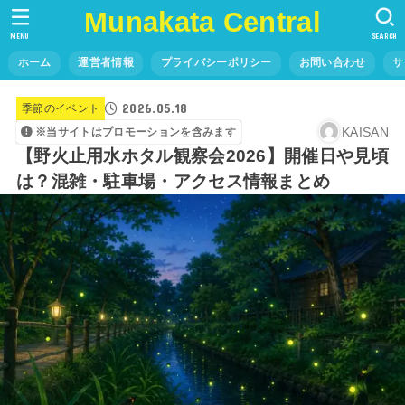
Munakata Central
MENU
SEARCH
ホーム
運営者情報
プライバシーポリシー
お問い合わせ
サ
2026.05.18
季節のイベント
KAISAN
※当サイトはプロモーションを含みます
【野火止用水ホタル観察会2026】開催日や見頃
は？混雑・駐車場・アクセス情報まとめ